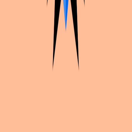
Continue exploration
More from
Fleur_🌸_cos
The Apothecary Diaries
Maomao été
Oshi no Ko