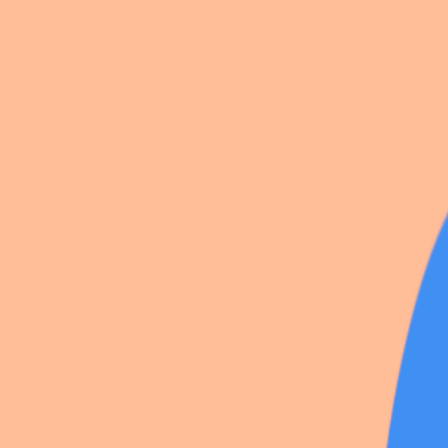
☆Bonnie Japan Touch☆
☆ Huskerdust ☆
☆ Viktor JTH ☆
☆ Korekiyo Casual ☆
☆ Rantaro ☆
☆ HuskerDust ☆
☆ Glamrock Bonnie ☆
☆Angel Dust Poison☆
☆ Tesla Japan Touch
5 photos
Share
by
K4i_c0spl4y
The Living Tombstone
·
12
likes
·
1
save
·
Japan Touch
·
29 Nov 2025