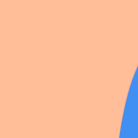
☆Ciel, Version été☆
☆ Groupe Nana ☆
☆Korekiyo&Celestia☆
☆ Navia ☆
☆ Junko & Mikan ☆
☆2 Moxxie 1 Millie☆
☆ Junko ☆
☆Bonnie Japan Touch☆
☆ Tesla Japan Touch
6 photos
Share
by
K4i_c0spl4y
The Living Tombstone
·
2
likes
·
Japan Touch
·
29 Nov 2025